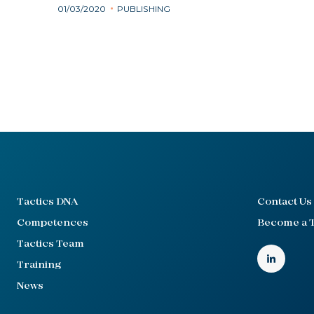
01/03/2020
PUBLISHING
Tactics DNA
Contact Us
Competences
Become a T
Tactics Team
Training
News