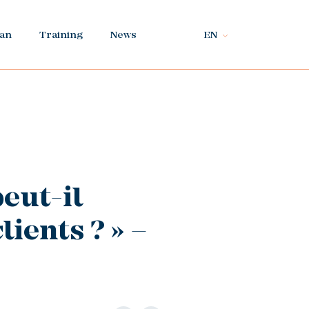
ian
Training
News
EN
eut-il
ients ? » –