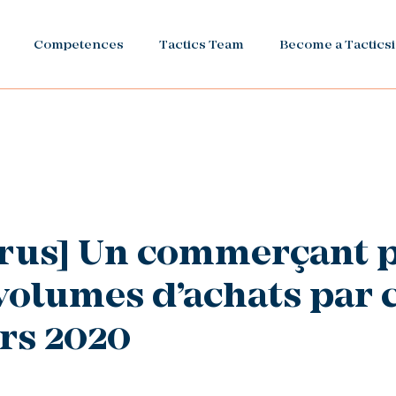
Competences
Tactics Team
Become a Tactics
irus] Un commerçant p
volumes d’achats par cl
rs 2020