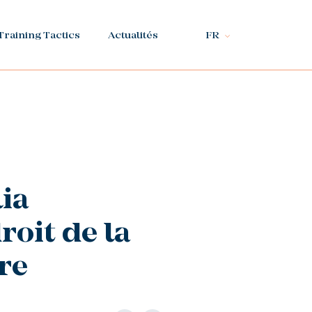
Training Tactics
Actualités
FR
lia
roit de la
re