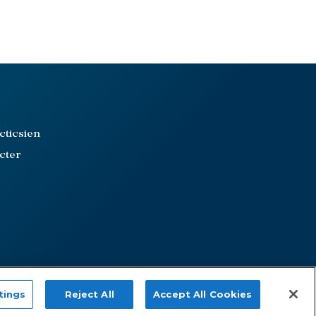
cticsien
cter
Site internet créé par :
Adveris
tings
Reject All
Accept All Cookies