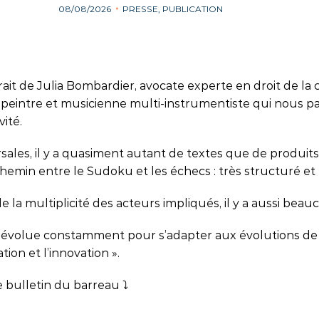
08/08/2026
PRESSE, PUBLICATION
rait de Julia Bombardier, avocate experte en droit de la
, peintre et musicienne multi-instrumentiste qui nous p
ité.
ales, il y a quasiment autant de textes que de produits : l
i-chemin entre le Sudoku et les échecs : très structuré et
la multiplicité des acteurs impliqués, il y a aussi beau
 évolue constamment pour s’adapter aux évolutions de l
ion et l’innovation ».
e bulletin du barreau ⤵️