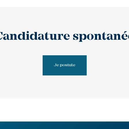
Candidature spontané
Je postule