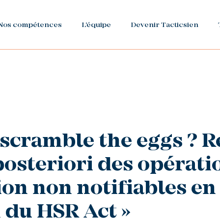
Nos compétences
L'équipe
Devenir Tacticsien
scramble the eggs ? R
posteriori des opérati
on non notifiables en
 du HSR Act »