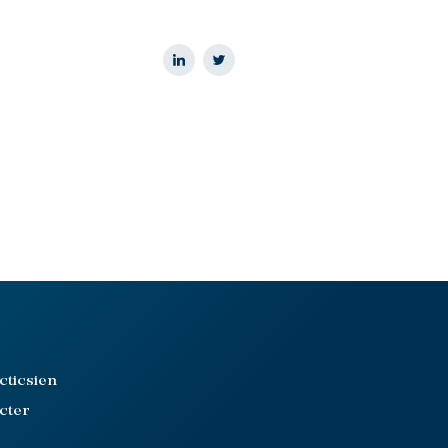
cticsien
cter