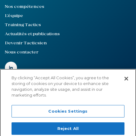
Nos compétences
L'équipe
Training Tactics
Actualités et publications
Devenir Tacticsien
Nous contacter
By clicking “Accept All Cookies”, you agree to the
storing of cookies on your device to enhance site
navigation, analyze site usage, and assist in our
Mentions légales
marketing efforts.
Politique de confidentialité
Cookies Settings
Cookies Settings
©2022-2026
Tactics
Reject All
Site internet créé par :
Adveris