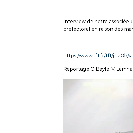
Interview de notre associée J
préfectoral en raison des man
https://www.tf1.fr/tf1/jt-20
Reportage C. Bayle, V. Lamhaut
Lecteur
vidéo