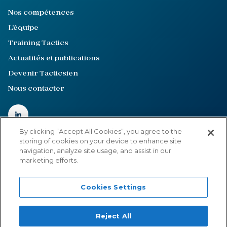
Nos compétences
L'équipe
Training Tactics
Actualités et publications
Devenir Tacticsien
Nous contacter
By clicking “Accept All Cookies”, you agree to the
storing of cookies on your device to enhance site
navigation, analyze site usage, and assist in our
Mentions légales
marketing efforts.
Politique de confidentialité
Cookies Settings
Cookies Settings
©2022-2026
Tactics
Reject All
Site internet créé par :
Adveris