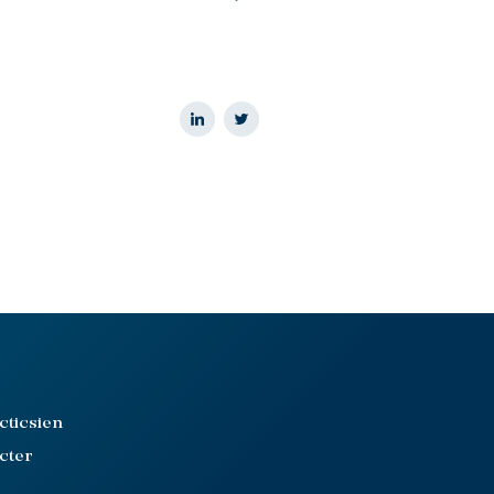
cticsien
cter