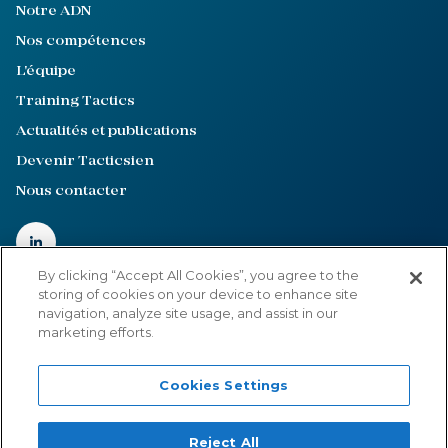
Notre ADN
Nos compétences
L'équipe
Training Tactics
Actualités et publications
Devenir Tacticsien
Nous contacter
By clicking “Accept All Cookies”, you agree to the
storing of cookies on your device to enhance site
navigation, analyze site usage, and assist in our
Mentions légales
marketing efforts.
Politique de confidentialité
Cookies Settings
Cookies Settings
©2022-2026
Tactics
Reject All