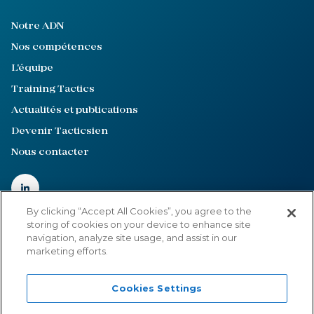
Notre ADN
Nos compétences
L'équipe
Training Tactics
Actualités et publications
Devenir Tacticsien
Nous contacter
By clicking “Accept All Cookies”, you agree to the
storing of cookies on your device to enhance site
navigation, analyze site usage, and assist in our
Mentions légales
marketing efforts.
Politique de confidentialité
Cookies Settings
Cookies Settings
©2022-2026
Tactics