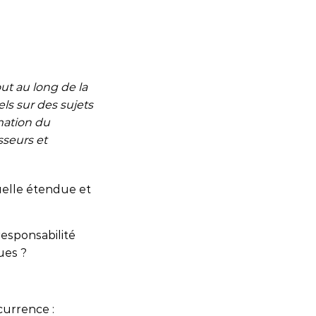
ut au long de la
ls sur des sujets
mation du
sseurs et
uelle étendue et
 responsabilité
ues ?
ncurrence :