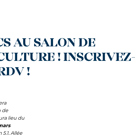
CS AU SALON DE
CULTURE ! INSCRIVEZ
RDV !
era
n de
ura lieu du
 mars
n 5.1, Allée