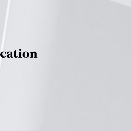
c
a
t
i
o
n