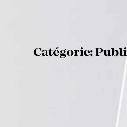
C
a
t
é
g
o
r
i
e
:
P
u
b
l
i